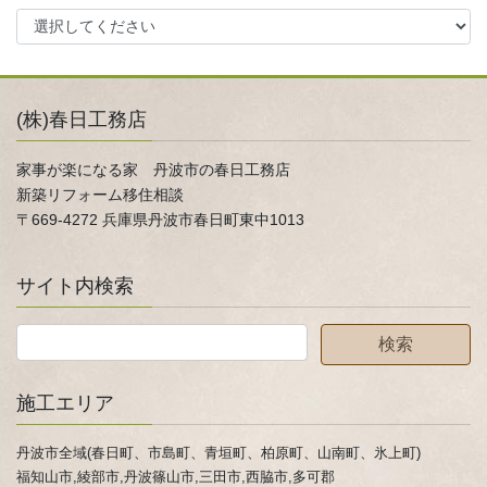
(株)春日工務店
家事が楽になる家 丹波市の春日工務店
新築リフォーム移住相談
〒669-4272 兵庫県丹波市春日町東中1013
サイト内検索
施工エリア
丹波市全域(春日町、市島町、青垣町、柏原町、山南町、氷上町)
福知山市,綾部市,丹波篠山市,三田市,西脇市,多可郡