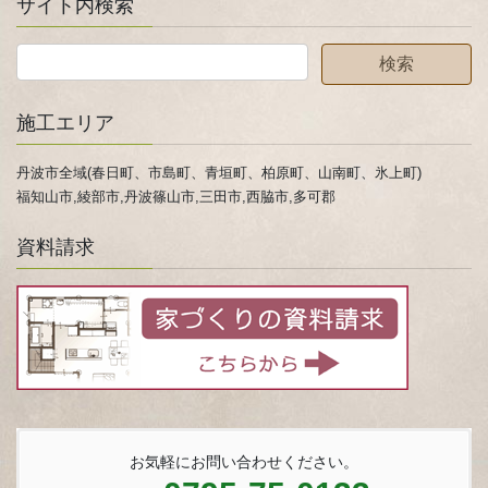
サイト内検索
施工エリア
丹波市全域(春日町、市島町、青垣町、柏原町、山南町、氷上町)
福知山市,綾部市,丹波篠山市,三田市,西脇市,多可郡
資料請求
お気軽にお問い合わせください。