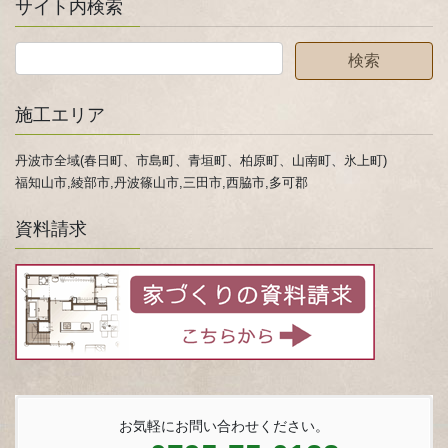
サイト内検索
施工エリア
丹波市全域(春日町、市島町、青垣町、柏原町、山南町、氷上町)
福知山市,綾部市,丹波篠山市,三田市,西脇市,多可郡
資料請求
お気軽にお問い合わせください。