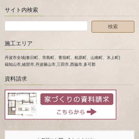
サイト内検索
施工エリア
丹波市全域(春日町、市島町、青垣町、柏原町、山南町、氷上町)
福知山市,綾部市,丹波篠山市,三田市,西脇市,多可郡
資料請求