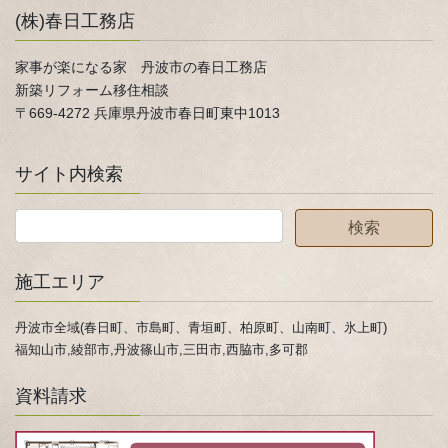
(株)春日工務店
家事が楽になる家 丹波市の春日工務店
新築リフォーム移住相談
〒669-4272 兵庫県丹波市春日町東中1013
サイト内検索
施工エリア
丹波市全域(春日町、市島町、青垣町、柏原町、山南町、氷上町)
福知山市,綾部市,丹波篠山市,三田市,西脇市,多可郡
資料請求