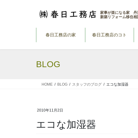
コ
ナ
ン
ビ
家事が楽になる家 丹
新築リフォーム移住相
テ
ゲ
ン
ー
ツ
シ
春日工務店の家
春日工務店のコト
へ
ョ
ス
ン
キ
に
BLOG
ッ
移
プ
動
HOME
BLOG
スタッフのブログ
エコな加湿器
2010年11月2日
エコな加湿器