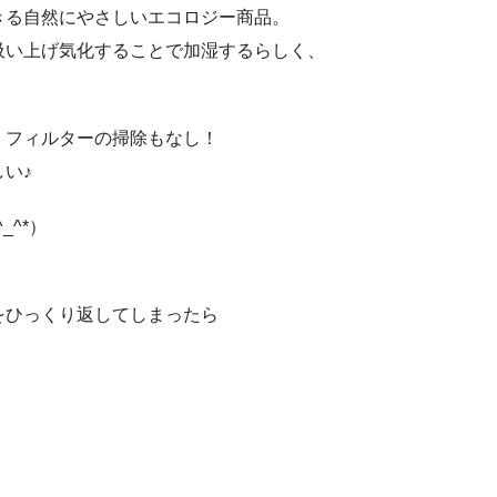
きる自然にやさしいエコロジー商品。
吸い上げ気化することで加湿するらしく、
、フィルターの掃除もなし！
い♪
^*）
をひっくり返してしまったら