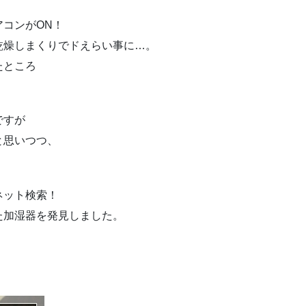
コンがON！
乾燥しまくりでドえらい事に…。
たところ
。
ですが
と思いつつ、
ネット検索！
た加湿器を発見しました。