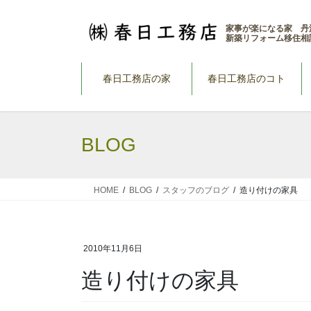
コ
ナ
ン
ビ
家事が楽になる家 丹
新築リフォーム移住相
テ
ゲ
ン
ー
ツ
シ
春日工務店の家
春日工務店のコト
へ
ョ
ス
ン
キ
に
BLOG
ッ
移
プ
動
HOME
BLOG
スタッフのブログ
造り付けの家具
2010年11月6日
造り付けの家具