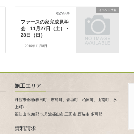
イベント情報
次の記事
ファースの家完成見学
会 11月27日（土）・
28日（日）
2010年11月8日
施工エリア
丹波市全域(春日町、市島町、青垣町、柏原町、山南町、氷
上町)
福知山市,綾部市,丹波篠山市,三田市,西脇市,多可郡
資料請求