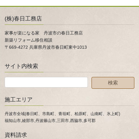
(株)春日工務店
家事が楽になる家 丹波市の春日工務店
新築リフォーム移住相談
〒669-4272 兵庫県丹波市春日町東中1013
サイト内検索
施工エリア
丹波市全域(春日町、市島町、青垣町、柏原町、山南町、氷上町)
福知山市,綾部市,丹波篠山市,三田市,西脇市,多可郡
資料請求