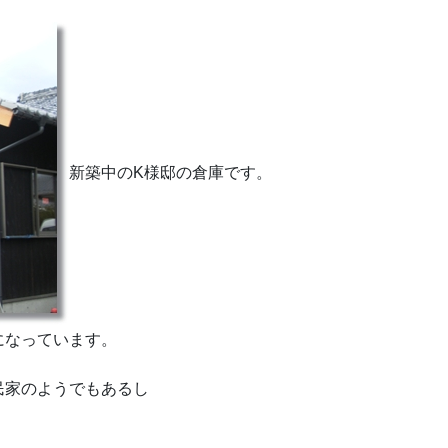
新築中のK様邸の倉庫です。
になっています。
民家のようでもあるし
。