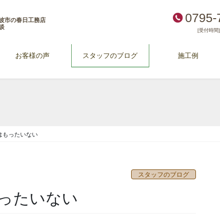
0795-
波市の春日工務店
談
[受付時間] 
お客様の声
スタッフのブログ
施工例
はもったいない
スタッフのブログ
ったいない