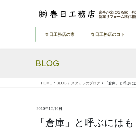
コ
ナ
ン
ビ
家事が楽になる家 丹
新築リフォーム移住相
テ
ゲ
ン
ー
ツ
シ
春日工務店の家
春日工務店のコト
へ
ョ
ス
ン
キ
に
BLOG
ッ
移
プ
動
HOME
BLOG
スタッフのブログ
「倉庫」と呼ぶに
2010年12月6日
「倉庫」と呼ぶにはも