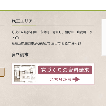
施工エリア
丹波市全域(春日町、市島町、青垣町、柏原町、山南町、氷
上町)
福知山市,綾部市,丹波篠山市,三田市,西脇市,多可郡
資料請求