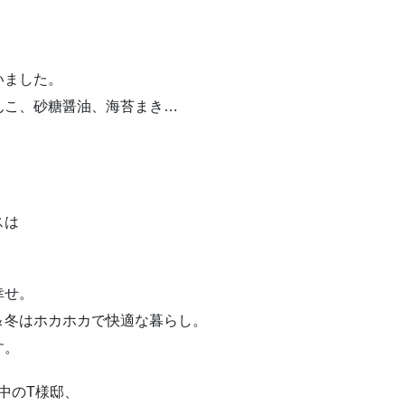
いました。
んこ、砂糖醤油、海苔まき…
スは
幸せ。
＆冬はホカホカで快適な暮らし。
す。
中のT様邸、