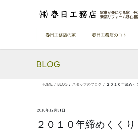
コ
ナ
ン
ビ
家事が楽になる家 丹
新築リフォーム移住相
テ
ゲ
ン
ー
ツ
シ
春日工務店の家
春日工務店のコト
へ
ョ
ス
ン
キ
に
BLOG
ッ
移
プ
動
HOME
BLOG
スタッフのブログ
２０１０年締めく
2010年12月31日
２０１０年締めくくり