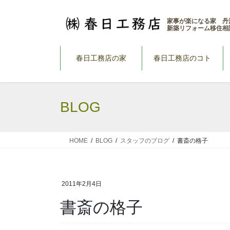
コ
ナ
ン
ビ
家事が楽になる家 丹
新築リフォーム移住相
テ
ゲ
ン
ー
ツ
シ
春日工務店の家
春日工務店のコト
へ
ョ
ス
ン
キ
に
BLOG
ッ
移
プ
動
HOME
BLOG
スタッフのブログ
書斎の格子
2011年2月4日
書斎の格子