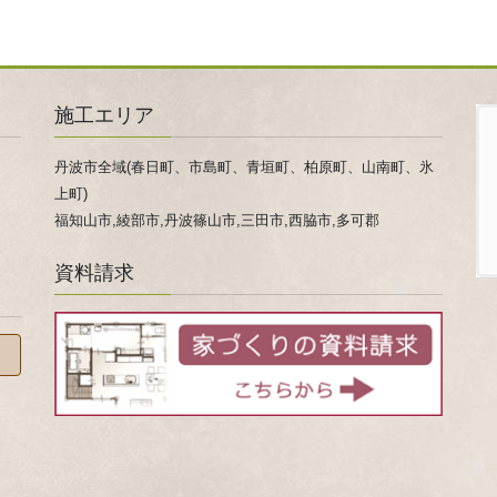
施工エリア
丹波市全域(春日町、市島町、青垣町、柏原町、山南町、氷
上町)
福知山市,綾部市,丹波篠山市,三田市,西脇市,多可郡
資料請求