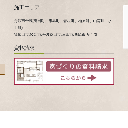
施工エリア
丹波市全域(春日町、市島町、青垣町、柏原町、山南町、氷
上町)
福知山市,綾部市,丹波篠山市,三田市,西脇市,多可郡
資料請求
 © 家事ラクになる『家事ラク室』のご提案！兵庫県 丹波市 心ほかほか春日工務店 All Rights