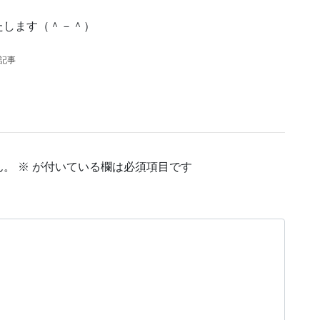
たします（＾－＾）
の記事
ん。
※
が付いている欄は必須項目です