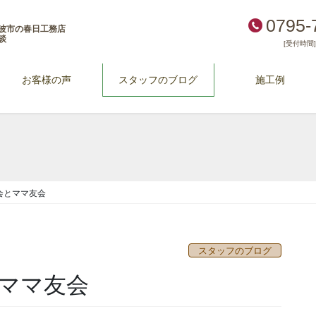
0795-
波市の春日工務店
談
[受付時間] 
お客様の声
スタッフのブログ
施工例
会とママ友会
スタッフのブログ
ママ友会