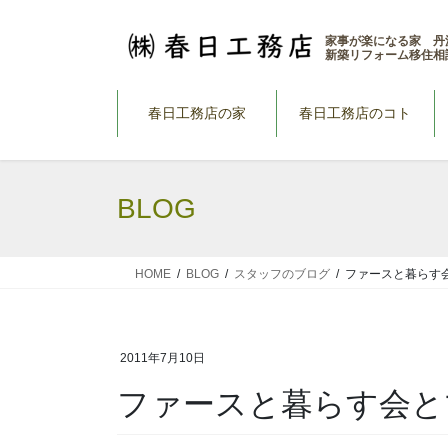
コ
ナ
ン
ビ
家事が楽になる家 丹
新築リフォーム移住相
テ
ゲ
ン
ー
ツ
シ
春日工務店の家
春日工務店のコト
へ
ョ
ス
ン
キ
に
BLOG
ッ
移
プ
動
HOME
BLOG
スタッフのブログ
ファースと暮らす
2011年7月10日
ファースと暮らす会と