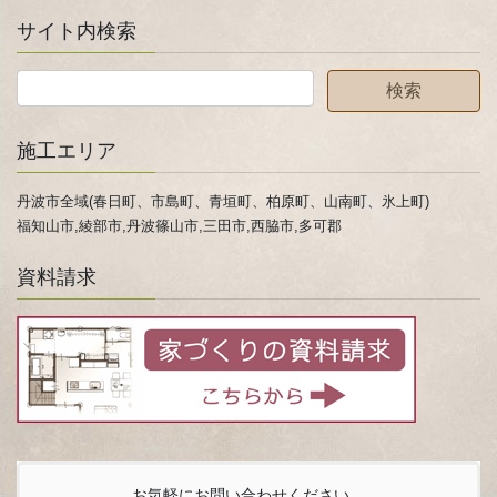
サイト内検索
施工エリア
丹波市全域(春日町、市島町、青垣町、柏原町、山南町、氷上町)
福知山市,綾部市,丹波篠山市,三田市,西脇市,多可郡
資料請求
お気軽にお問い合わせください。