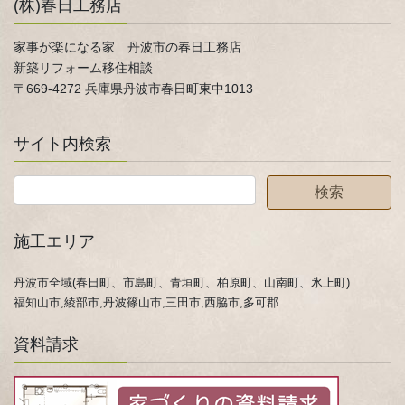
(株)春日工務店
家事が楽になる家 丹波市の春日工務店
新築リフォーム移住相談
〒669-4272 兵庫県丹波市春日町東中1013
サイト内検索
施工エリア
丹波市全域(春日町、市島町、青垣町、柏原町、山南町、氷上町)
福知山市,綾部市,丹波篠山市,三田市,西脇市,多可郡
資料請求