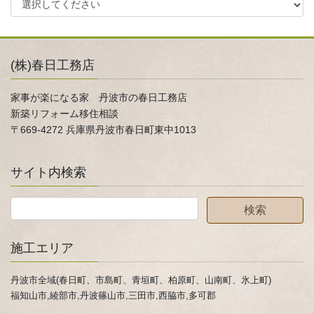
(株)春日工務店
家事が楽になる家 丹波市の春日工務店
新築リフォーム移住相談
〒669-4272 兵庫県丹波市春日町東中1013
サイト内検索
施工エリア
丹波市全域(春日町、市島町、青垣町、柏原町、山南町、氷上町)
福知山市,綾部市,丹波篠山市,三田市,西脇市,多可郡