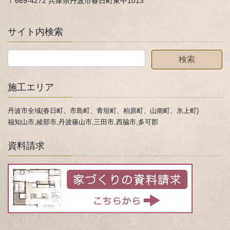
〒669-4272 兵庫県丹波市春日町東中1013
サイト内検索
施工エリア
丹波市全域(春日町、市島町、青垣町、柏原町、山南町、氷上町)
福知山市,綾部市,丹波篠山市,三田市,西脇市,多可郡
資料請求