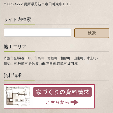
〒669-4272 兵庫県丹波市春日町東中1013
サイト内検索
施工エリア
丹波市全域(春日町、市島町、青垣町、柏原町、山南町、氷上町)
福知山市,綾部市,丹波篠山市,三田市,西脇市,多可郡
資料請求