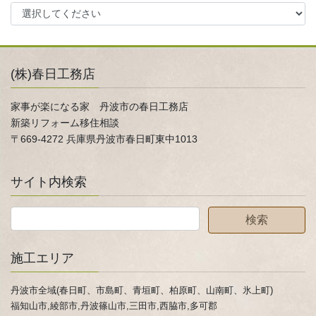
(株)春日工務店
家事が楽になる家 丹波市の春日工務店
新築リフォーム移住相談
〒669-4272 兵庫県丹波市春日町東中1013
サイト内検索
施工エリア
丹波市全域(春日町、市島町、青垣町、柏原町、山南町、氷上町)
福知山市,綾部市,丹波篠山市,三田市,西脇市,多可郡