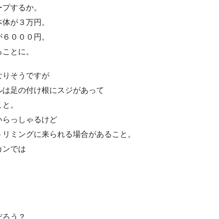
ープするか。
本体が３万円。
が６０００円。
ることに。
なりそうですが
ルは足の付け根にスジがあって
こと。
いらっしゃるけど
トリミングに来られる場合があること。
カンでは
だろう？