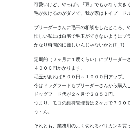
可愛いけど、やっぱり『豆』でもかなり大き
毛が抜けるのがダメで、我が家はトイプード
ブリーダーさんに毛玉の相談をしたところ、
忙しい私には自宅で毛玉ができないようにブ
かなり時間的に難しいんじゃないかと(T_T)
定期的（２ヶ月に１度くらい）にブリーダー
４０００円かかります。
毛玉があれば５００円～１０００円アップ。
今はドッグフードもブリーダーさんから購入
ドッグフード代が２ヶ月で２８５０円。
つまり、モコの維持管理費は２ヶ月で７０００
う～ん。
それとも、業務用のよく切れるバリカンを買