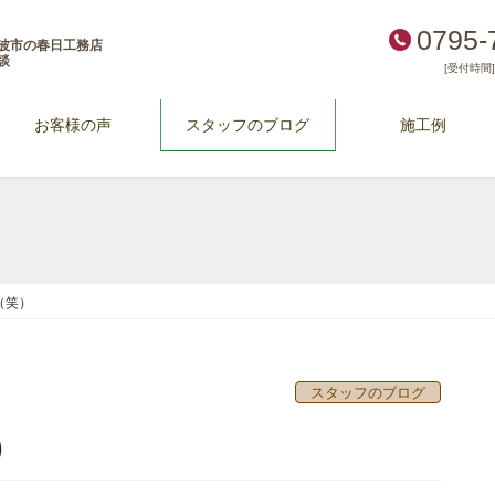
0795-
波市の春日工務店
談
[受付時間] 
お客様の声
スタッフのブログ
施工例
（笑）
スタッフのブログ
）