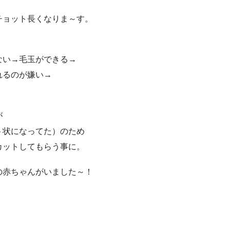
チョット長くなりま～す。
ない→毛玉ができる→
れるのが嫌い→
が
ト状になってた）のため
カットしてもらう事に。
の赤ちゃんがいました～！