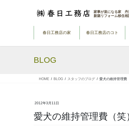
コ
ナ
ン
ビ
家事が楽になる家 丹
新築リフォーム移住相
テ
ゲ
ン
ー
ツ
シ
春日工務店の家
春日工務店のコト
へ
ョ
ス
ン
キ
に
BLOG
ッ
移
プ
動
HOME
BLOG
スタッフのブログ
愛犬の維持管理費
2012年3月11日
愛犬の維持管理費（笑