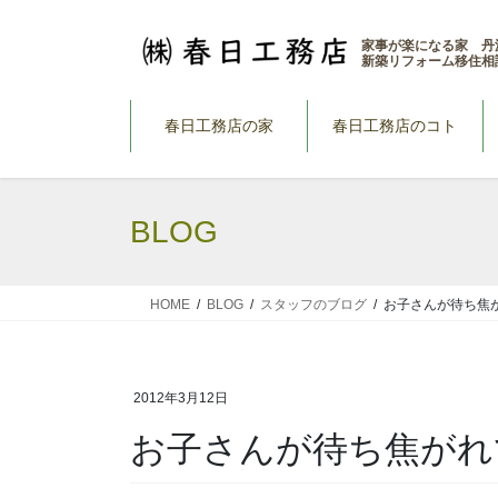
コ
ナ
ン
ビ
家事が楽になる家 丹
新築リフォーム移住相
テ
ゲ
ン
ー
ツ
シ
春日工務店の家
春日工務店のコト
へ
ョ
ス
ン
キ
に
BLOG
ッ
移
プ
動
HOME
BLOG
スタッフのブログ
お子さんが待ち焦
2012年3月12日
お子さんが待ち焦がれ