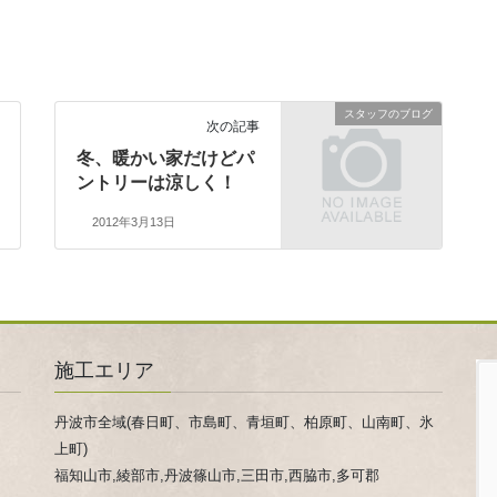
スタッフのブログ
次の記事
冬、暖かい家だけどパ
ントリーは涼しく！
2012年3月13日
施工エリア
丹波市全域(春日町、市島町、青垣町、柏原町、山南町、氷
上町)
福知山市,綾部市,丹波篠山市,三田市,西脇市,多可郡