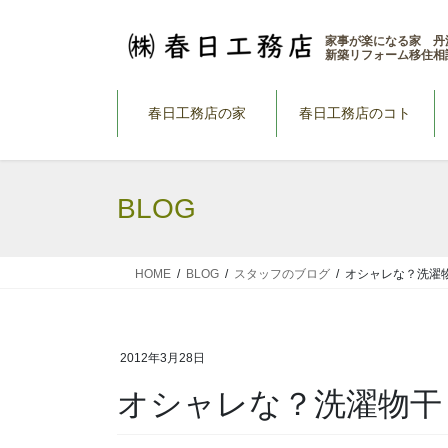
コ
ナ
ン
ビ
家事が楽になる家 丹
新築リフォーム移住相
テ
ゲ
ン
ー
ツ
シ
春日工務店の家
春日工務店のコト
へ
ョ
ス
ン
キ
に
BLOG
ッ
移
プ
動
HOME
BLOG
スタッフのブログ
オシャレな？洗濯
2012年3月28日
オシャレな？洗濯物干