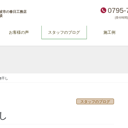
0795-
波市の春日工務店
談
[受付時間] 
お客様の声
スタッフのブログ
施工例
物干し
スタッフのブログ
し