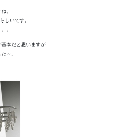
すね。
いらしいです。
。。。
が基本だと思いますが
した～。