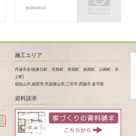
2012年8月1日
施工エリア
丹波市全域(春日町、市島町、青垣町、柏原町、山南町、氷
上町)
福知山市,綾部市,丹波篠山市,三田市,西脇市,多可郡
資料請求