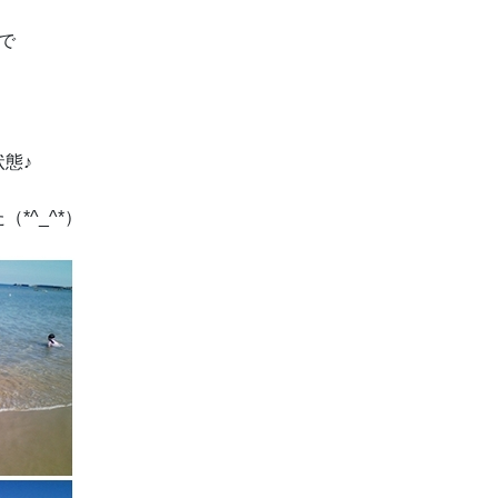
で
態♪
*^_^*）