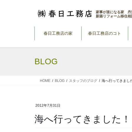
コ
ナ
ン
ビ
家事が楽になる家 丹
新築リフォーム移住相
テ
ゲ
ン
ー
ツ
シ
春日工務店の家
春日工務店のコト
へ
ョ
ス
ン
キ
に
BLOG
ッ
移
プ
動
HOME
BLOG
スタッフのブログ
海へ行ってきまし
2012年7月31日
海へ行ってきました！