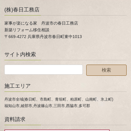
(株)春日工務店
家事が楽になる家 丹波市の春日工務店
新築リフォーム移住相談
〒669-4272 兵庫県丹波市春日町東中1013
サイト内検索
施工エリア
丹波市全域(春日町、市島町、青垣町、柏原町、山南町、氷上町)
福知山市,綾部市,丹波篠山市,三田市,西脇市,多可郡
資料請求