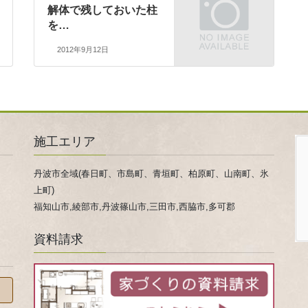
解体で残しておいた柱
を…
2012年9月12日
施工エリア
丹波市全域(春日町、市島町、青垣町、柏原町、山南町、氷
上町)
福知山市,綾部市,丹波篠山市,三田市,西脇市,多可郡
資料請求