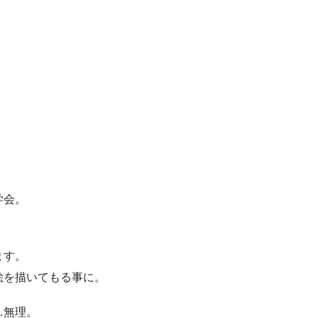
学会。
ます。
絵を描いてもる事に。
…無理。