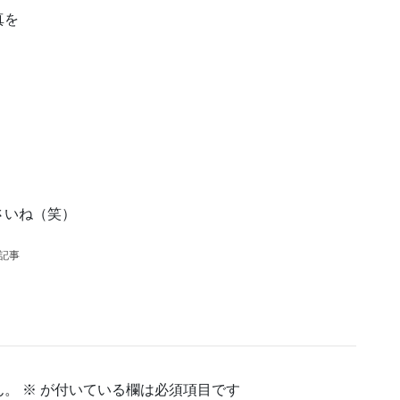
真を
さいね（笑）
の記事
ん。
※
が付いている欄は必須項目です