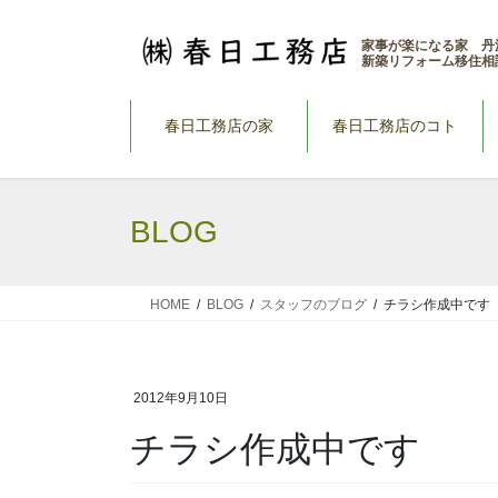
コ
ナ
ン
ビ
家事が楽になる家 丹
新築リフォーム移住相
テ
ゲ
ン
ー
ツ
シ
春日工務店の家
春日工務店のコト
へ
ョ
ス
ン
キ
に
BLOG
ッ
移
プ
動
HOME
BLOG
スタッフのブログ
チラシ作成中です
2012年9月10日
チラシ作成中です