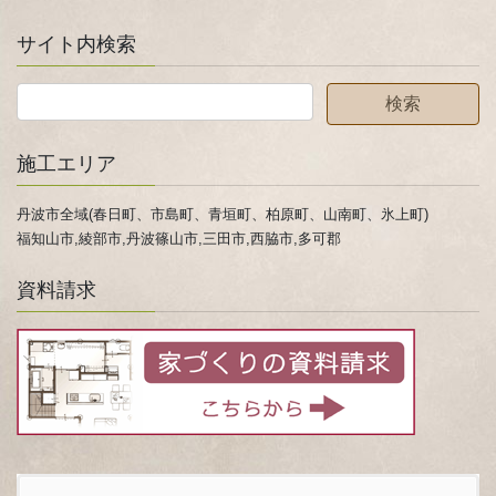
サイト内検索
施工エリア
丹波市全域(春日町、市島町、青垣町、柏原町、山南町、氷上町)
福知山市,綾部市,丹波篠山市,三田市,西脇市,多可郡
資料請求