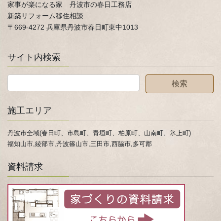
家事が楽になる家 丹波市の春日工務店
新築リフォーム移住相談
〒669-4272 兵庫県丹波市春日町東中1013
サイト内検索
施工エリア
丹波市全域(春日町、市島町、青垣町、柏原町、山南町、氷上町)
福知山市,綾部市,丹波篠山市,三田市,西脇市,多可郡
資料請求