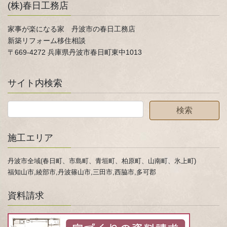
(株)春日工務店
家事が楽になる家 丹波市の春日工務店
新築リフォーム移住相談
〒669-4272 兵庫県丹波市春日町東中1013
サイト内検索
施工エリア
丹波市全域(春日町、市島町、青垣町、柏原町、山南町、氷上町)
福知山市,綾部市,丹波篠山市,三田市,西脇市,多可郡
資料請求