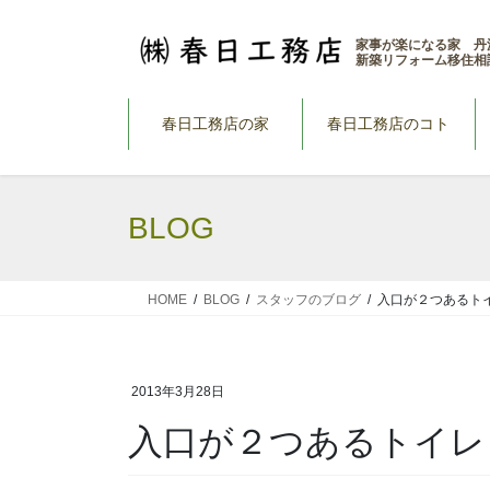
コ
ナ
ン
ビ
家事が楽になる家 丹
新築リフォーム移住相
テ
ゲ
ン
ー
ツ
シ
春日工務店の家
春日工務店のコト
へ
ョ
ス
ン
キ
に
BLOG
ッ
移
プ
動
HOME
BLOG
スタッフのブログ
入口が２つあるト
2013年3月28日
入口が２つあるトイレ