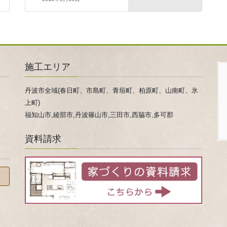
施工エリア
丹波市全域(春日町、市島町、青垣町、柏原町、山南町、氷
上町)
福知山市,綾部市,丹波篠山市,三田市,西脇市,多可郡
資料請求