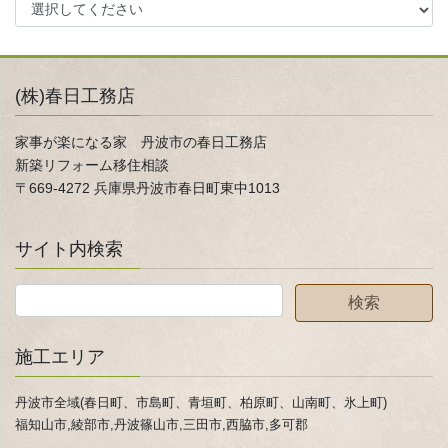
(株)春日工務店
家事が楽になる家 丹波市の春日工務店
新築リフォーム移住相談
〒669-4272 兵庫県丹波市春日町東中1013
サイト内検索
施工エリア
丹波市全域(春日町、市島町、青垣町、柏原町、山南町、氷上町)
福知山市,綾部市,丹波篠山市,三田市,西脇市,多可郡