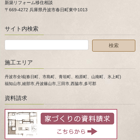
新築リフォーム移住相談
〒669-4272 兵庫県丹波市春日町東中1013
サイト内検索
施工エリア
丹波市全域(春日町、市島町、青垣町、柏原町、山南町、氷上町)
福知山市,綾部市,丹波篠山市,三田市,西脇市,多可郡
資料請求