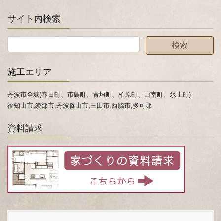
サイト内検索
施工エリア
丹波市全域(春日町、市島町、青垣町、柏原町、山南町、氷上町)
福知山市,綾部市,丹波篠山市,三田市,西脇市,多可郡
資料請求