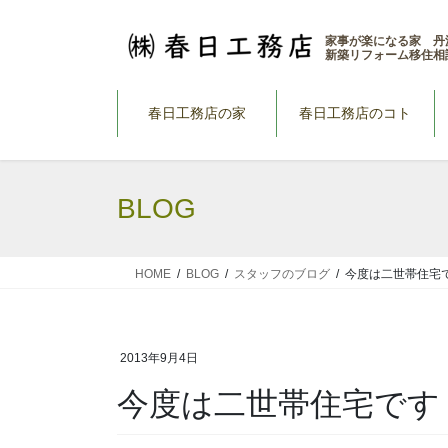
コ
ナ
ン
ビ
家事が楽になる家 丹
新築リフォーム移住相
テ
ゲ
ン
ー
ツ
シ
春日工務店の家
春日工務店のコト
へ
ョ
ス
ン
キ
に
BLOG
ッ
移
プ
動
HOME
BLOG
スタッフのブログ
今度は二世帯住宅
2013年9月4日
今度は二世帯住宅です