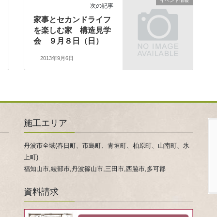
イベント情報
次の記事
家事とセカンドライフ
を楽しむ家 構造見学
会 ９月８日（日）
2013年9月6日
施工エリア
丹波市全域(春日町、市島町、青垣町、柏原町、山南町、氷
上町)
福知山市,綾部市,丹波篠山市,三田市,西脇市,多可郡
資料請求