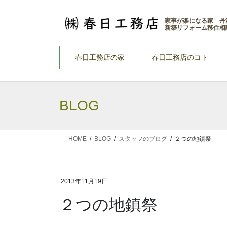
コ
ナ
ン
ビ
家事が楽になる家 丹
新築リフォーム移住相
テ
ゲ
ン
ー
ツ
シ
春日工務店の家
春日工務店のコト
へ
ョ
ス
ン
キ
に
BLOG
ッ
移
プ
動
HOME
BLOG
スタッフのブログ
２つの地鎮祭
2013年11月19日
２つの地鎮祭