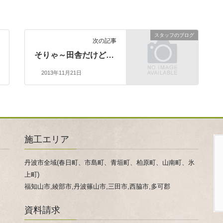
スタッフのブログ
次の記事
そりゃ～田舎だけど…
2013年11月21日
施工エリア
丹波市全域(春日町、市島町、青垣町、柏原町、山南町、氷
上町)
福知山市,綾部市,丹波篠山市,三田市,西脇市,多可郡
資料請求