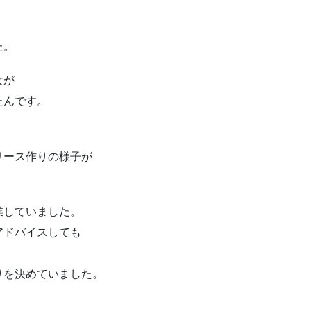
た。
女が
たんです。
！
リース作りの様子が
業していました。
アドバイスしても
りを決めていました。