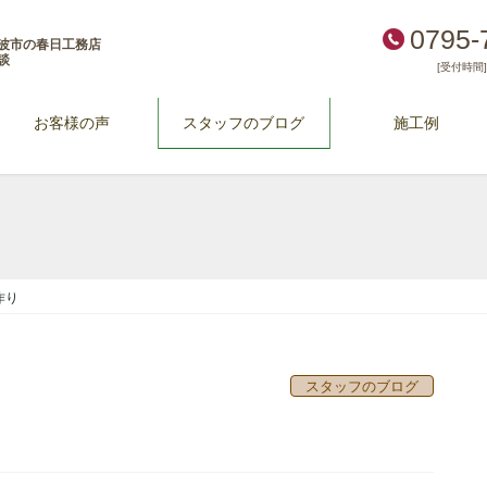
0795-
波市の春日工務店
談
[受付時間] 
お客様の声
スタッフのブログ
施工例
作り
スタッフのブログ