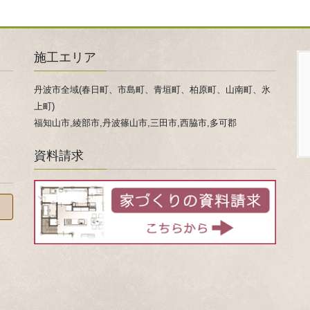
施工エリア
丹波市全域(春日町、市島町、青垣町、柏原町、山南町、氷
上町)
福知山市,綾部市,丹波篠山市,三田市,西脇市,多可郡
資料請求