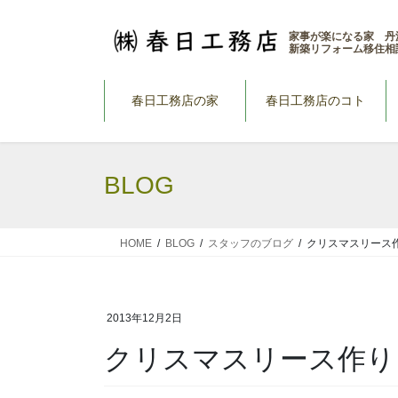
コ
ナ
ン
ビ
家事が楽になる家 丹
新築リフォーム移住相
テ
ゲ
ン
ー
ツ
シ
春日工務店の家
春日工務店のコト
へ
ョ
ス
ン
キ
に
BLOG
ッ
移
プ
動
HOME
BLOG
スタッフのブログ
クリスマスリース
2013年12月2日
クリスマスリース作り