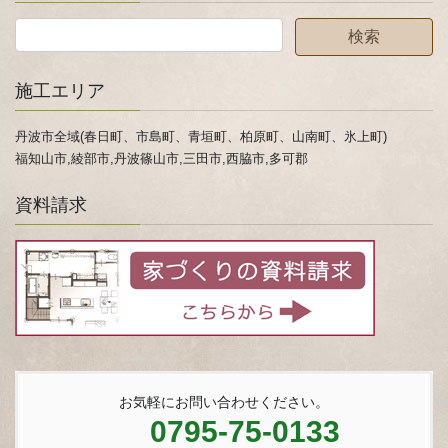
施工エリア
丹波市全域(春日町、市島町、青垣町、柏原町、山南町、氷上町)
福知山市,綾部市,丹波篠山市,三田市,西脇市,多可郡
資料請求
お気軽にお問い合わせください。
0795-75-0133