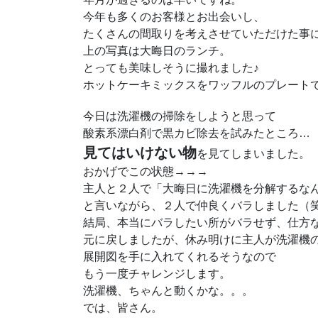
今年も多くのお客様とお出会いし、
たくさんの間取りを考えさせていただけた事
上の写真は大晦日のランチ。
とっても美味しそうに撮れました♪
ホットケーキミックスをワッフルのプレートで焼い
今日は洗濯機の掃除をしようと思って
酸素系漂白剤で黒カビ除去を試みたところ…
見てはいけない物
を見てしまいました。
おかげでこの状態→→→
主人と２人で「大晦日に洗濯機を分解するな
と言いながら、２人で仲良くバラしました（
結局、本当にバラしたい所がバラせず、仕方
元に戻しましたが、休み明けに主人が洗濯機
展開図を手に入れてくれるそうなので
もう一度チャレンジします。
洗濯機、ちゃんと動くかな。。。
では、皆さん。