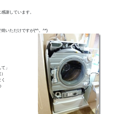
に感謝しています。
ただけですが(*^。^*)
んて」
笑）
なく
の