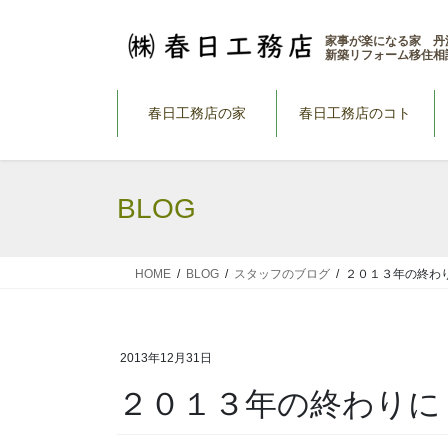
コ
ナ
ン
ビ
家事が楽になる家 丹
新築リフォーム移住相
テ
ゲ
ン
ー
ツ
シ
春日工務店の家
春日工務店のコト
へ
ョ
ス
ン
キ
に
BLOG
ッ
移
プ
動
HOME
BLOG
スタッフのブログ
２０１３年の終わ
2013年12月31日
２０１３年の終わりに