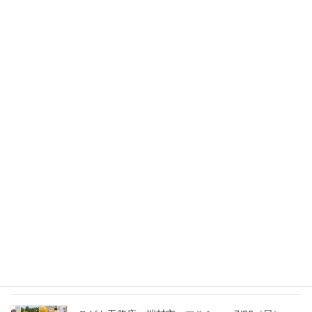
2014年2月18日
スタッフのブログ
次の記事
事務所のプチ模様替え
2014年2月22日
最新記事
外の暑さを忘れる【平屋の完成見学会】
8/22（土）8/23（日）
2026年7月31日
こども工務店レポート
2026年7月29日