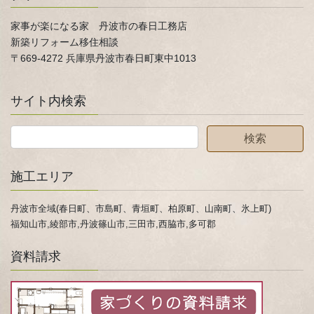
家事が楽になる家 丹波市の春日工務店
新築リフォーム移住相談
〒669-4272 兵庫県丹波市春日町東中1013
サイト内検索
施工エリア
丹波市全域(春日町、市島町、青垣町、柏原町、山南町、氷上町)
福知山市,綾部市,丹波篠山市,三田市,西脇市,多可郡
資料請求