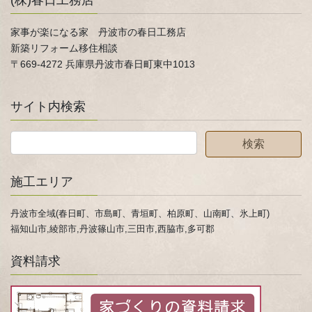
(株)春日工務店
家事が楽になる家 丹波市の春日工務店
新築リフォーム移住相談
〒669-4272 兵庫県丹波市春日町東中1013
サイト内検索
施工エリア
丹波市全域(春日町、市島町、青垣町、柏原町、山南町、氷上町)
福知山市,綾部市,丹波篠山市,三田市,西脇市,多可郡
資料請求