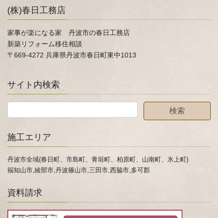
(株)春日工務店
家事が楽になる家 丹波市の春日工務店
新築リフォーム移住相談
〒669-4272 兵庫県丹波市春日町東中1013
サイト内検索
施工エリア
丹波市全域(春日町、市島町、青垣町、柏原町、山南町、氷上町)
福知山市,綾部市,丹波篠山市,三田市,西脇市,多可郡
資料請求