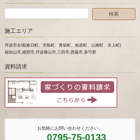
施工エリア
丹波市全域(春日町、市島町、青垣町、柏原町、山南町、氷上町)
福知山市,綾部市,丹波篠山市,三田市,西脇市,多可郡
資料請求
お気軽にお問い合わせください。
0795-75-0133