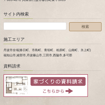
サイト内検索
施工エリア
丹波市全域(春日町、市島町、青垣町、柏原町、山南町、氷上町)
福知山市,綾部市,丹波篠山市,三田市,西脇市,多可郡
資料請求