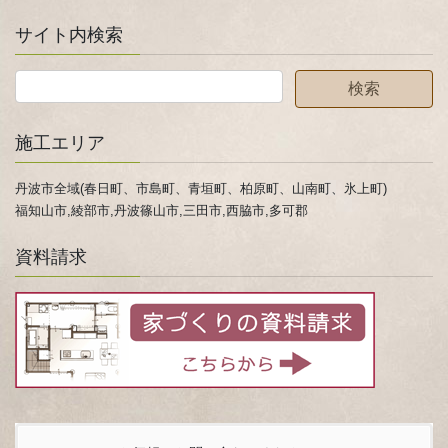
サイト内検索
施工エリア
丹波市全域(春日町、市島町、青垣町、柏原町、山南町、氷上町)
福知山市,綾部市,丹波篠山市,三田市,西脇市,多可郡
資料請求