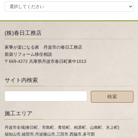
(株)春日工務店
家事が楽になる家 丹波市の春日工務店
新築リフォーム移住相談
〒669-4272 兵庫県丹波市春日町東中1013
サイト内検索
施工エリア
丹波市全域(春日町、市島町、青垣町、柏原町、山南町、氷上町)
福知山市,綾部市,丹波篠山市,三田市,西脇市,多可郡