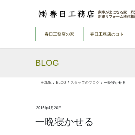
コ
ナ
ン
ビ
家事が楽になる家 丹
新築リフォーム移住相
テ
ゲ
ン
ー
ツ
シ
春日工務店の家
春日工務店のコト
へ
ョ
ス
ン
キ
に
BLOG
ッ
移
プ
動
HOME
BLOG
スタッフのブログ
一晩寝かせる
2015年4月20日
一晩寝かせる