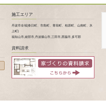
施工エリア
丹波市全域(春日町、市島町、青垣町、柏原町、山南町、氷
上町)
福知山市,綾部市,丹波篠山市,三田市,西脇市,多可郡
資料請求
 © 家事ラクになる『家事ラク室』のご提案！兵庫県 丹波市 心ほかほか春日工務店 All Rights