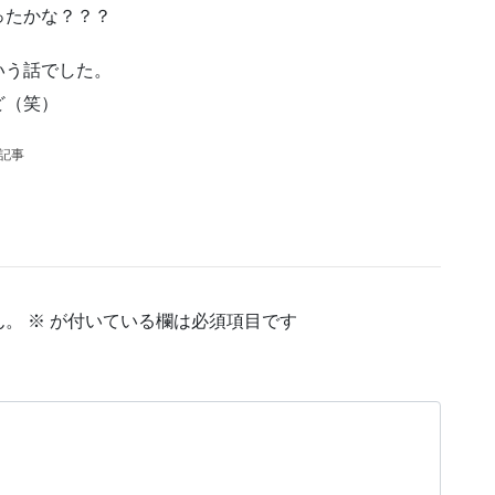
ったかな？？？
いう話でした。
ど（笑）
の記事
ん。
※
が付いている欄は必須項目です