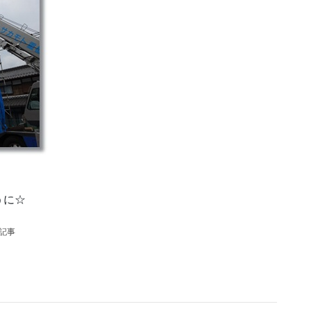
うに☆
の記事