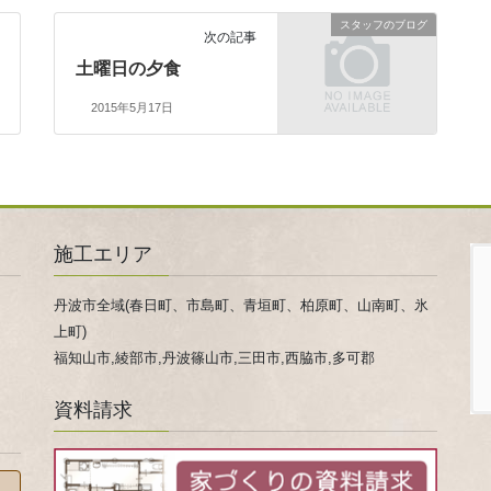
スタッフのブログ
次の記事
土曜日の夕食
2015年5月17日
施工エリア
丹波市全域(春日町、市島町、青垣町、柏原町、山南町、氷
上町)
福知山市,綾部市,丹波篠山市,三田市,西脇市,多可郡
資料請求