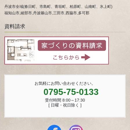
丹波市全域(春日町、市島町、青垣町、柏原町、山南町、氷上町)
福知山市,綾部市,丹波篠山市,三田市,西脇市,多可郡
資料請求
お気軽にお問い合わせください。
0795-75-0133
受付時間 8:00～17:30
[ 日曜・祝日除く ]