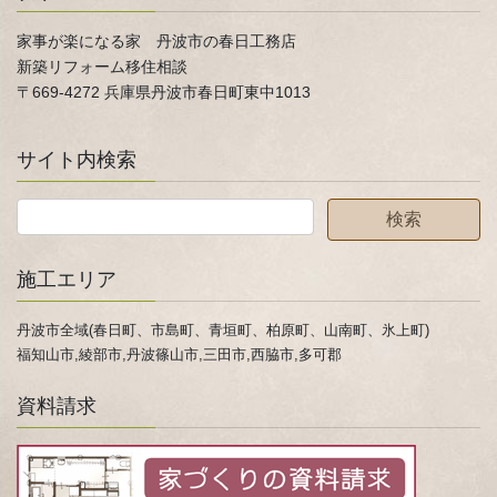
家事が楽になる家 丹波市の春日工務店
新築リフォーム移住相談
〒669-4272 兵庫県丹波市春日町東中1013
サイト内検索
施工エリア
丹波市全域(春日町、市島町、青垣町、柏原町、山南町、氷上町)
福知山市,綾部市,丹波篠山市,三田市,西脇市,多可郡
資料請求