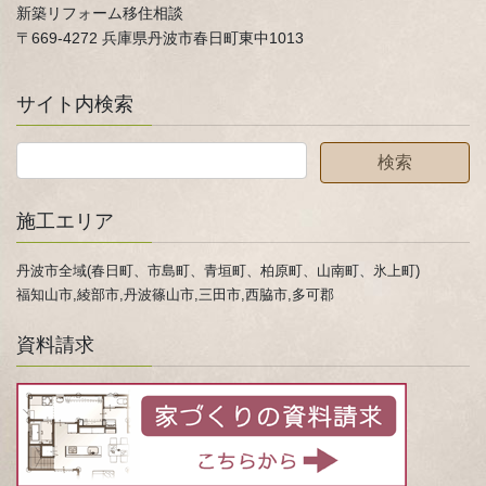
新築リフォーム移住相談
〒669-4272 兵庫県丹波市春日町東中1013
サイト内検索
施工エリア
丹波市全域(春日町、市島町、青垣町、柏原町、山南町、氷上町)
福知山市,綾部市,丹波篠山市,三田市,西脇市,多可郡
資料請求