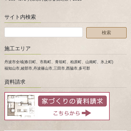
サイト内検索
施工エリア
丹波市全域(春日町、市島町、青垣町、柏原町、山南町、氷上町)
福知山市,綾部市,丹波篠山市,三田市,西脇市,多可郡
資料請求